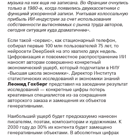
музыка на них еще не записана. Во Франции очнулись
только в 1980-е, когда появились двухкассетники с
функцией ускоренной записи. Учитывая колоссальную
прибыль ИИ-индустрии за счет использования
собственности вытесняемых с рынка труда авторов,
сегодня ситуация куда драматичнее».
Если такой «сервис», как стационарный телефон,
собирал первые 100 млн пользователей 75 лет, то
нейросети DeepSeek на это хватило двух недель.
Цифровизация и повсеместное распространение ИИ
наносят авторам совершенно конкретный
экономический ущерб, который подсчитали в НИУ
«Высшая школа экономики». Директор Института
статистических исследований и экономики знаний
Леонид Гохберг
представил на заседании результат
исследований — конкретные цифры потерь
креативных специалистов из-за сокращения
авторского заказа и замещения их объектов
генеративными.
Наибольший ущерб будет предсказуемо нанесен
писателям, поэтам, композиторам и художникам. К
2030 году до 30% их контента будет замещено
генеративными объектами. В абсолютных цифрах