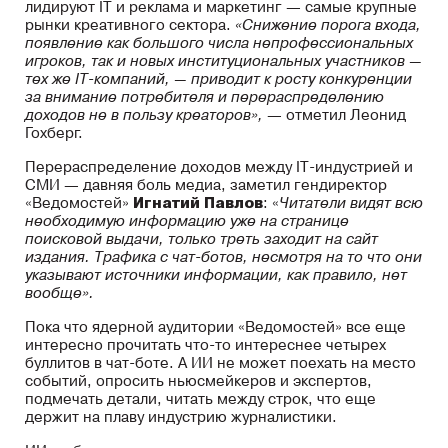
лидируют IT и реклама и маркетинг — самые крупные
рынки креативного сектора.
«Снижение порога входа,
появление как большого числа непрофессиональных
игроков, так и новых институциональных участников —
тех же IT-компаний, — приводит к росту конкуренции
за внимание потребителя и перераспределению
доходов не в пользу креаторов»,
— отметил Леонид
Гохберг.
Перераспределение доходов между IT-индустрией и
СМИ — давняя боль медиа, заметил гендиректор
«Ведомостей»
Игнатий Павлов
: «
Читатели видят всю
необходимую информацию уже на странице
поисковой выдачи, только треть заходит на сайт
издания. Трафика с чат-ботов, несмотря на то что они
указывают источники информации, как правило, нет
вообще».
Пока что ядерной аудитории «Ведомостей» все еще
интересно прочитать что-то интереснее четырех
буллитов в чат-боте. А ИИ не может поехать на место
событий, опросить ньюсмейкеров и экспертов,
подмечать детали, читать между строк, что еще
держит на плаву индустрию журналистики.