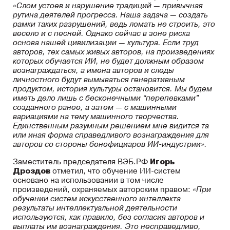
«Слом устоев и нарушение традиций — привычная
рутина деятелей прогресса. Наша задача — создать
рамки таких разрушений, ведь ломать не строить, это
весело и с песней. Однако сейчас в зоне риска
основа нашей цивилизации — культура. Если труд
авторов, тех самых живых авторов, на произведениях
которых обучается ИИ, не будет должным образом
вознаграждаться, а имена авторов и следы
личностного будут вымываться генеративным
продуктом, история культуры остановится. Мы будем
иметь дело лишь с бесконечными “перепевками”
созданного ранее, а затем — с машинными
вариациями на тему машинного творчества.
Единственным разумным решением мне видится та
или иная форма справедливого вознаграждения для
авторов со стороны бенефициаров ИИ-индустрии».
Заместитель председателя ВЭБ.РФ
Игорь
Дроздо
в
отметил, что обучение ИИ-систем
основано на использовании в том числе
произведений, охраняемых авторским правом:
«При
обучении систем искусственного интеллекта
результаты интеллектуальной деятельности
используются, как правило, без согласия авторов и
выплаты им вознаграждения. Это несправедливо,