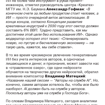
ИИ не более чем инструмент в руках промпт-
инженера, отметил руководитель центра «Креатех»
МГТУ им. Н.Э. Баумана
Александр Гофман
: «
В
конечном счете за любым продуктом стоит человек, а
ИИ — просто очередной виток автоматизации. В
конце концов, согласно Концепции развития
креативных индустрий к 2030 году этот сектор должен
составить 6% ВВП. Трудно представить, как мы
достигнем этой цели без использования ИИ». Однако
модератор оспорил этот тезис: «Сгенерировать
новую, но пустую и бесчеловечную экономику — не
такую цель, кажется, мы себе ставили».
В то же время чрезмерное увлечение генеративным
ИИ без учета интересов авторов, в одночасье
лишающихся и денег, и признания, может завести нас
в «отравленное озеро», где одни нейросети
обучаются на творчестве других нейросетей, обратил
внимание композитор
Владимир Матецкий
:
«Название нашей сессии — “Авторы на службе AI”. Но,
конечно, самим авторам хотелось бы, чтобы все было
наоборот. AI должен быть на службе у авторов.
Поскольку авторы уже на службе у Господа Бога».
По словам Владимира Матецкого, сегодня аналитики