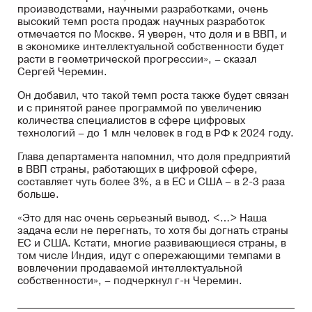
производствами, научными разработками, очень
высокий темп роста продаж научных разработок
отмечается по Москве. Я уверен, что доля и в ВВП, и
в экономике интеллектуальной собственности будет
расти в геометрической прогрессии», – сказал
Сергей Черемин.
Он добавил, что такой темп роста также будет связан
и с принятой ранее программой по увеличению
количества специалистов в сфере цифровых
технологий – до 1 млн человек в год в РФ к 2024 году.
Глава департамента напомнил, что доля предприятий
в ВВП страны, работающих в цифровой сфере,
составляет чуть более 3%, а в ЕС и США – в 2-3 раза
больше.
«Это для нас очень серьезный вывод. <…> Наша
задача если не перегнать, то хотя бы догнать страны
ЕС и США. Кстати, многие развивающиеся страны, в
том числе Индия, идут с опережающими темпами в
вовлечении продаваемой интеллектуальной
собственности», – подчеркнул г-н Черемин.