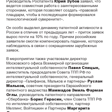
Руководитель Роспатента
Юрий Зубов
заявил, что
ведется совместная работа с заинтересованными
сторонами, которая позволяет создать «правовой
плацдарм, чтобы в последующем формировался
технологический суверенитет».
Он особо выделил динамику патентной активности в
России в отличие от предыдущих лет – приток заявок
вырос почти на 10% по году. Причем российские
заявители смогли компенсировать падение, которое
наблюдалось в связи с сокращением зарубежных
заявок.
В мероприятии также участвовали директор
Московского офиса Всемирной организации
интеллектуальной собственности
Павел Спицын,
заместитель председателя Совета ТПП РФ по
интеллектуальной собственности, генеральный
директор «Галифанов, Мальков и партнеры»
Руслан
Мальков,
советник президента Евразийского
патентного ведомства
Маммадов Эмиль Фарман
Оглы
,
руководитель патентного направления
«Сбербанка»
Борис Герасин,
член Совета ТПП РФ
по интеллектуальной собственности, партнер
Меллинг, Войтишкин и Партнеры
Маргарита