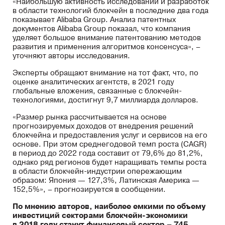
«Наибольшую активность исследований и разработок
в области технологий блокчейн в последние два года
показывает Alibaba Group. Анализ патентных
документов Alibaba Group показал, что компания
уделяет большое внимание патентованию методов
развития и применения алгоритмов консенсуса», –
уточняют авторы исследования.
Эксперты обращают внимание на тот факт, что, по
оценке аналитических агентств, в 2021 году
глобальные вложения, связанные с блокчейн-
технологиями, достигнут 9,7 миллиарда долларов.
«Размер рынка рассчитывается на основе
прогнозируемых доходов от внедрения решений
блокчейна и предоставления услуг и сервисов на его
основе. При этом среднегодовой темп роста (CAGR)
в период до 2022 года составит от 79,6% до 81,2%,
однако ряд регионов будет наращивать темпы роста
в области блокчейн-индустрии опережающим
образом: Япония — 127,3%, Латинская Америка —
152,5%», – прогнозируется в сообщении.
По мнению авторов, наиболее емкими по объему
инвестиций секторами блокчейн-экономики
в 2018 году станут финансовый сектор – 745