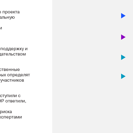
о проекта
нальную
и
 поддержку и
дательством
рственные
орых определят
 участников
ступили с
ЭР ответили,
риска
экспертами