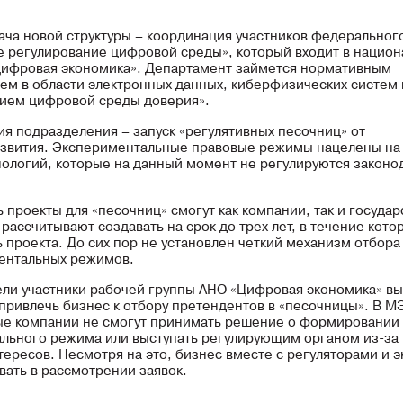
ача новой структуры – координация участников федеральног
 регулирование цифровой среды», который входит в нацио
ифровая экономика». Департамент займется нормативным
ем в области электронных данных, киберфизических систем 
ием цифровой среды доверия».
ия подразделения – запуск «регулятивных песочниц» от
звития. Экспериментальные правовые режимы нацелены на
нологий, которые на данный момент не регулируются законо
 проекты для «песочниц» смогут как компании, так и госуда
 рассчитывают создавать на срок до трех лет, в течение кот
 проекта. До сих пор не установлен четкий механизм отбора
ентальных режимов.
ели участники рабочей группы АНО «Цифровая экономика» вы
привлечь бизнес к отбору претендентов в «песочницы». В М
ые компании не смогут принимать решение о формировании
льного режима или выступать регулирующим органом из-за 
тересов. Несмотря на это, бизнес вместе с регуляторами и 
вать в рассмотрении заявок.