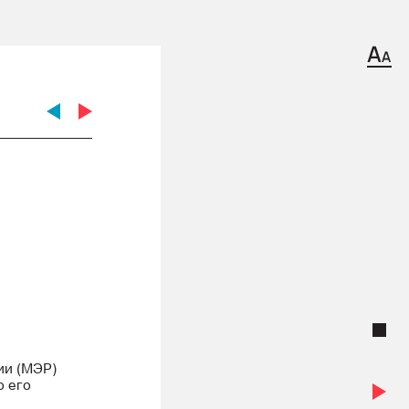
ии (МЭР)
о его