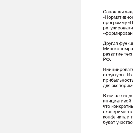
Основная зад
«Нормативное
программу «Ц
регулировани
«формирован
Другая функц
Минэкономра
развитие тех
РФ.
Инициировать
структуры. Их
прибыльность
для эксперим
В начале нед
инициативой 
что конкретн
эксперимента
конфликта ин
будет участво