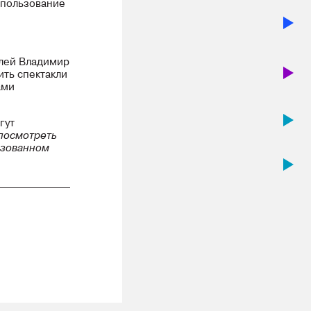
спользование
елей Владимир
ить спектакли
ами
гут
посмотреть
изованном