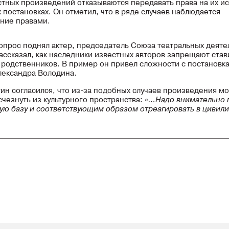
стных произведений отказываются передавать права на их и
 постановках. Он отметил, что в ряде случаев наблюдается
ние правами.
опрос поднял актер, председатель Союза театральных деят
ассказал, как наследники известных авторов запрещают став
х родственников. В пример он привел сложности с постановк
лександра Володина.
ин согласился, что из-за подобных случаев произведения мо
счезнуть из культурного пространства:
«…Надо внимательно 
ую базу и соответствующим образом отреагировать в цивил