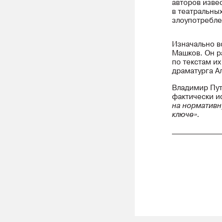
авторов изве
в театральных
злоупотребле
Изначально в
Машков. Он р
по текстам и
драматурга А
Владимир Пут
фактически и
на нормативн
ключе».