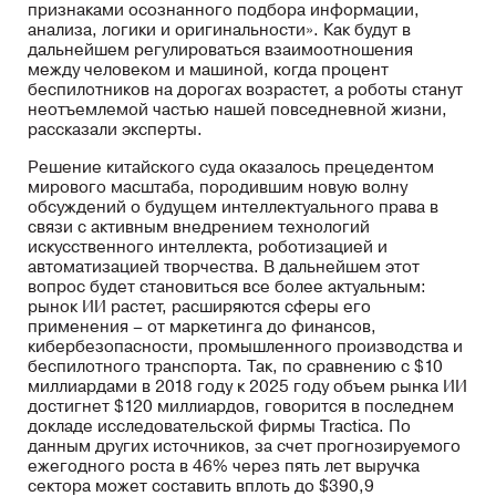
признаками осознанного подбора информации,
анализа, логики и оригинальности». Как будут в
дальнейшем регулироваться взаимоотношения
между человеком и машиной, когда процент
беспилотников на дорогах возрастет, а роботы станут
неотъемлемой частью нашей повседневной жизни,
рассказали эксперты.
Решение китайского суда оказалось прецедентом
мирового масштаба, породившим новую волну
обсуждений о будущем интеллектуального права в
связи с активным внедрением технологий
искусственного интеллекта, роботизацией и
автоматизацией творчества. В дальнейшем этот
вопрос будет становиться все более актуальным:
рынок ИИ растет, расширяются сферы его
применения – от маркетинга до финансов,
кибербезопасности, промышленного производства и
беспилотного транспорта. Так, по сравнению с $10
миллиардами в 2018 году к 2025 году объем рынка ИИ
достигнет $120 миллиардов, говорится в последнем
докладе исследовательской фирмы Tractica. По
данным других источников, за счет прогнозируемого
ежегодного роста в 46% через пять лет выручка
сектора может составить вплоть до $390,9