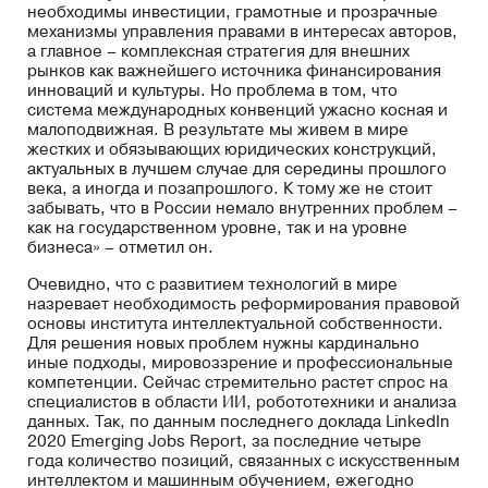
необходимы инвестиции, грамотные и прозрачные
механизмы управления правами в интересах авторов,
а главное – комплексная стратегия для внешних
рынков как важнейшего источника финансирования
инноваций и культуры. Но проблема в том, что
система международных конвенций ужасно косная и
малоподвижная. В результате мы живем в мире
жестких и обязывающих юридических конструкций,
актуальных в лучшем случае для середины прошлого
века, а иногда и позапрошлого. К тому же не стоит
забывать, что в России немало внутренних проблем –
как на государственном уровне, так и на уровне
бизнеса» – отметил он.
Очевидно, что с развитием технологий в мире
назревает необходимость реформирования правовой
основы института интеллектуальной собственности.
Для решения новых проблем нужны кардинально
иные подходы, мировоззрение и профессиональные
компетенции. Сейчас стремительно растет спрос на
специалистов в области ИИ, робототехники и анализа
данных. Так, по данным последнего доклада LinkedIn
2020 Emerging Jobs Report, за последние четыре
года количество позиций, связанных с искусственным
интеллектом и машинным обучением, ежегодно