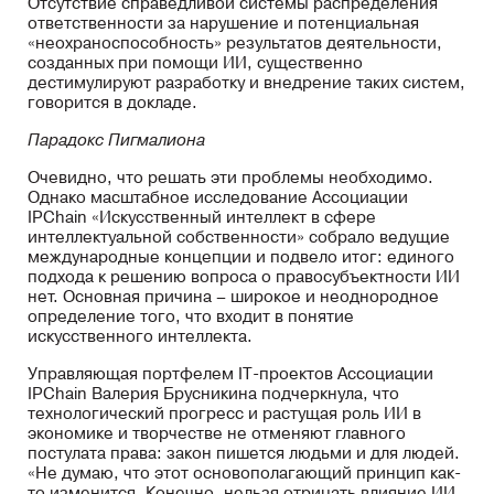
Отсутствие справедливой системы распределения
ответственности за нарушение и потенциальная
«неохраноспособность» результатов деятельности,
созданных при помощи ИИ, существенно
дестимулируют разработку и внедрение таких систем,
говорится в докладе.
Парадокс Пигмалиона
Очевидно, что решать эти проблемы необходимо.
Однако масштабное исследование Ассоциации
IPChain «Искусственный интеллект в сфере
интеллектуальной собственности» собрало ведущие
международные концепции и подвело итог: единого
подхода к решению вопроса о правосубъектности ИИ
нет. Основная причина – широкое и неоднородное
определение того, что входит в понятие
искусственного интеллекта.
Управляющая портфелем IT-проектов Ассоциации
IPChain Валерия Брусникина подчеркнула, что
технологический прогресс и растущая роль ИИ в
экономике и творчестве не отменяют главного
постулата права: закон пишется людьми и для людей.
«Не думаю, что этот основополагающий принцип как-
то изменится. Конечно, нельзя отрицать влияние ИИ