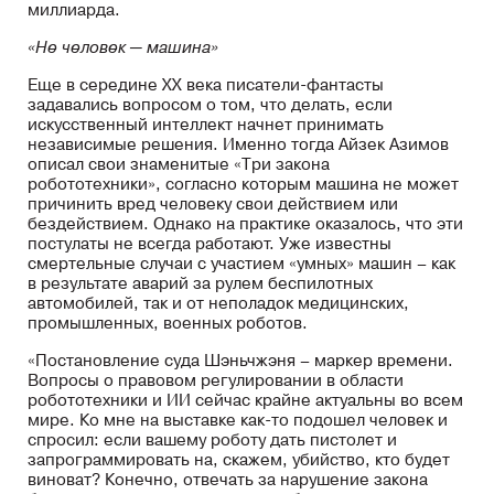
миллиарда.
«Не человек ─ машина»
Еще в середине XX века писатели-фантасты
задавались вопросом о том, что делать, если
искусственный интеллект начнет принимать
независимые решения. Именно тогда Айзек Азимов
описал свои знаменитые «Три закона
робототехники», согласно которым машина не может
причинить вред человеку свои действием или
бездействием. Однако на практике оказалось, что эти
постулаты не всегда работают. Уже известны
смертельные случаи с участием «умных» машин – как
в результате аварий за рулем беспилотных
автомобилей, так и от неполадок медицинских,
промышленных, военных роботов.
«Постановление суда Шэньчжэня – маркер времени.
Вопросы о правовом регулировании в области
робототехники и ИИ сейчас крайне актуальны во всем
мире. Ко мне на выставке как-то подошел человек и
спросил: если вашему роботу дать пистолет и
запрограммировать на, скажем, убийство, кто будет
виноват? Конечно, отвечать за нарушение закона