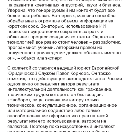
на развитие креативных индустрий, науки и бизнеса.
Уверена, что генерируемый им контент будет все
более востребован. Во-первых, машина способна
обрабатывать огромные объемы информации за
короткий срок. Во-вторых, использование ИИ
позволяет существенно сократить затраты и
облегчает процесс создания контента. Однако за
технологией все равно стоит человек – разработчик,
программист, ученый. Авторским правом на
полученное произведение должен обладать именно
он», – объяснила эксперт.
С коллегой согласился ведущий юрист Европейской
Юридической Службы Павел Корнеев. Он также
отметил, что действующее законодательство России
однозначно определяет автора результата
интеллектуальной деятельности как гражданина,
творческим трудом которого он был создан.
«Наоборот, лица, оказавшие автору только
техническое, консультационное, организационное
или материальное содействие либо только
способствовавшие оформлению прав на такой
результат или его использование, автором не
являются. Поэтому пока искусственный интеллект
автором произведения признаваться не будет», –