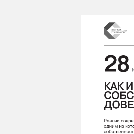
28
КАК 
СОБС
ДОВЕ
Реалии совре
одним из кот
собственност