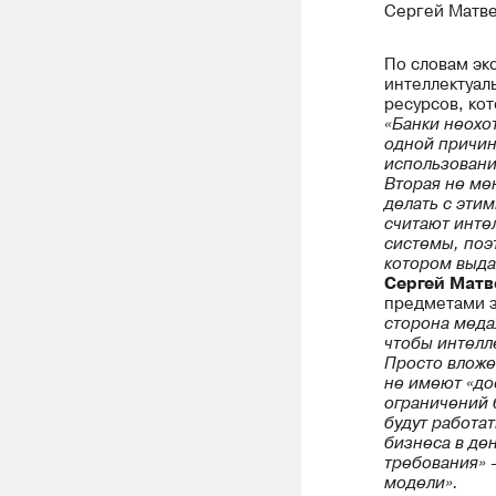
Сергей Матве
По словам эк
интеллектуал
ресурсов, ко
«Банки неохо
одной причин
использовани
Вторая не ме
делать с эти
считают инте
системы, поэ
котором выда
Сергей Матв
предметами з
сторона меда
чтобы интелл
Просто вложе
не имеют «до
ограничений 
будут работа
бизнеса в де
требования» –
модели».