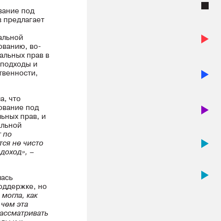
вание под
в предлагает
альной
ованию, во-
альных прав в
 подходы и
твенности,
а, что
ование под
ьных прав, и
альной
т по
тся не чисто
доход»,
–
ась
оддержке, но
могла, как
 чем эта
рассматривать