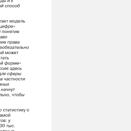
ды и к
ый способ
тает модель
 цифре»
й понятие
раво
ние права
необязательно
ый может
тать
ой форме»
ссия здесь
 для сферы
в частности
ивных
 начнут
льно, чтобы
 статистику о
самой
ов: у
 30 тыс.