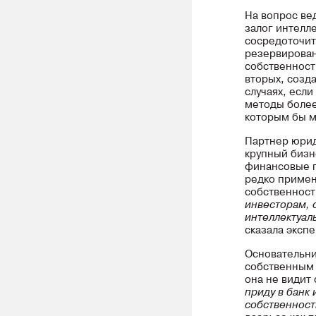
На вопрос ве
залог интелл
сосредоточит
резервирован
собственност
вторых, созд
случаях, если
методы более
которым бы м
Партнер юри
крупный бизн
финансовые п
редко примен
собственнос
инвесторам, о
интеллектуал
сказала экспе
Основательни
собственным 
она не видит
приду в банк 
собственност