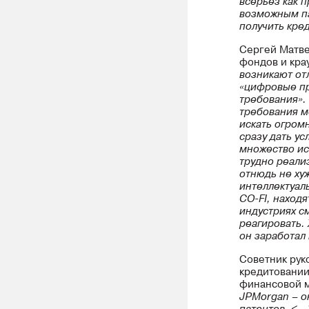
всерьез как п
возможным па
получить кре
Сергей Матве
фондов и кра
возникают от
«цифровые пр
требования».
требования м
искать огром
сразу дать у
множество ис
трудно реали
отнюдь не ху
интеллектуал
CO-FI, находя
индустриях с
реагировать.
он заработал 
Советник рук
кредитовании
финансовой 
JPMorgan – ок