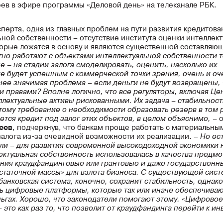
ев в эфире программы «Деловой день» на телеканале РБК.
сперта, одна из главных проблем на пути развития кредитова
ьной собственности – отсутствие института оценки интеллек
торые ложатся в основу и являются существенной составляю
тно работают с объектами интеллектуальной собственности т
е – на стадии залога смоделировать, оценить, насколько их
е будет успешным с коммерческой точки зрения, очень и оч
нее значимая проблема – если деньги не будут возвращены, 
ми правами? Вполне логично, что все регуляторы, включая Це
ллектуальные активы рискованными. Их задача – стабильност
тому требование о необходимости образовать резерв в том 
ется кредит под залог этих объектов, в целом объяснимо, –
еев
, подчеркнув, что банкам проще работать с материальны
алога из-за очевидной возможности их реализации. –
Но ест
ли – для развития современной высокодоходной экономики 
ектуальная собственность использовалась в качества предмет
ния краудфандинговые или грантовые и даже государственн
статочной массы» для взлета бизнеса. С существующей сис
банковская система, конечно, сохранит стабильность, однако
ть цифровые платформы, которые так или иначе обеспечива
ньгах. Хорошо, что законодатели помогают этому. «Цифровое
 это как раз то, что позволит от краудфандинга перейти к и