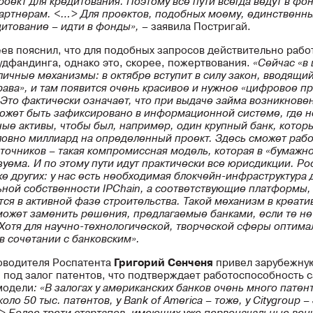
роект для кредитования. Поэтому все пути всегда ведут в фон
ртнерам. <…> Для проектов, подобных моему, единственн
дитование – идти в фонды»,
– заявила Постригай.
ев пояснил, что для подобных запросов действительно рабо
удфандинга, однако это, скорее, пожертвования.
«Сейчас «в
личные механизмы: в октябре вступит в силу закон, вводящи
ава», и там появится очень красивое и нужное «цифровое п
 Это фактически означает, что при выдаче займа возникнове
ожет быть зафиксировано в информационной системе, где 
ные активы, чтобы был, например, один крупный банк, котор
словно миллиард на определенный проект. Здесь сможет рабо
точников – такая компромиссная модель, которая в «бумажн
зуема. И по этому пути идут практически все юрисдикции. Ро
же других: у нас есть необходимая блокчейн-инфраструктура
ьной собственности IPChain, а соответствующие платформы, 
тся в активной фазе строительства. Такой механизм в креат
может заменить решения, предлагаемые банками, если те не
 Хотя для научно-технологической, творческой сферы оптима
в сочетании с банковским».
оводителя Роспатента
Григорий Сенченя
привел зарубежную
 под залог патентов, что подтверждает работоспособность 
модели
: «В залогах у американских банков очень много патент
оло 50 тыс. патентов, у Bank of America – тоже, у Citygroup –