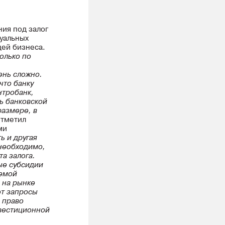
ния под залог
туальных
щей бизнеса.
олько по
ень сложно.
что банку
нтробанк,
ь банковской
размере, в
отметил
ми
ь и другая
необходимо,
а залога.
ые субсидии
темой
 на рынке
ют запросы
 право
нвестиционной