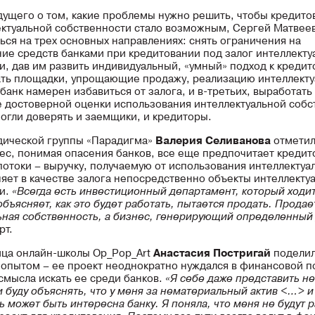
дущего о том, какие проблемы нужно решить, чтобы кредито
ектуальной собственности стало возможным, Сергей Матвее
ься на трех основных направлениях: снять ограничения на
ие средств банками при кредитовании под залог интеллекту
и, дав им развить индивидуальный, «умный» подход к кредит
ать площадки, упрощающие продажу, реализацию интеллекту
 банк намерен избавиться от залога, и в-третьих, выработать
 достоверной оценки использования интеллектуальной собс
огли доверять и заемщики, и кредиторы.
дической группы «Парадигма»
Валерия Селиванова
отметил
ес, понимая опасения банков, все еще предпочитает кредит
отоки – выручку, получаемую от использования интеллектуал
яет в качестве залога непосредственно объекты интеллекту
ти.
«Всегда есть инвестиционный департамент, который ходи
бъясняет, как это будет работать, пытается продать. Продае
ьная собственность, а бизнес, генерирующий определенный 
рт.
ца онлайн-школы Op_Pop_Art
Анастасия Постригай
поделил
опытом – ее проект неоднократно нуждался в финансовой п
 смысла искать ее среди банков.
«Я себе даже представить не 
и буду объяснять, что у меня за нематериальный актив <…> и
ь может быть интересна банку. Я поняла, что меня не будут 