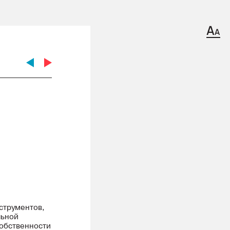
струментов,
льной
собственности