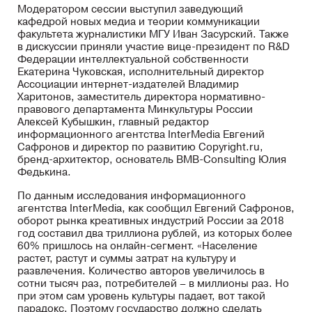
Модератором сессии выступил заведующий
кафедрой новых медиа и теории коммуникации
факультета журналистики МГУ Иван Засурский. Также
в дискуссии приняли участие вице-президент по R&D
Федерации интеллектуальной собственности
Екатерина Чуковская, исполнительный директор
Ассоциации интернет-издателей Владимир
Харитонов, заместитель директора нормативно-
правового департамента Минкультуры России
Алексей Кубышкин, главный редактор
информационного агентства InterMedia Евгений
Сафронов и директор по развитию Copyright.ru,
бренд-архитектор, основатель BMB-Consulting Юлия
Федькина.
По данным исследования информационного
агентства InterMedia, как сообщил Евгений Сафронов,
оборот рынка креативных индустрий России за 2018
год составил два триллиона рублей, из которых более
60% пришлось на онлайн-сегмент. «Население
растет, растут и суммы затрат на культуру и
развлечения. Количество авторов увеличилось в
сотни тысяч раз, потребителей – в миллионы раз. Но
при этом сам уровень культуры падает, вот такой
парадокс. Поэтому государство должно сделать