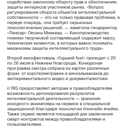
содействии законному обороту прав и обеспечению
защиты интересов участников рынка. «Вопрос
регулирования оборота объектов интеллектуальной
собственности — это не только правовая проблема, в
первую очередь, она требует серьезных
технологических решений, — заметила гендиректор
«Люксар» Оксана Михеева. — Кинопроизводство
помимо творческой составляющей содержит массу
технических моментов, в которых важно понимать
механизмы защиты интеллектуального труда».
Второй кинофестиваль «Горький fest» проходит с 20
по 26 июля в Нижнем Новгороде. Конкурсная
программа смотра собрана из картин различных
форм: от короткометражек и киноальманахов до
экспериментального видео и документалистики.
n’RIS предоставляет авторам и правообладателям
возможность депонирования результатов
интеллектуальной деятельности — хранения
исходного экземпляра на сервисе в специальной
защищенной благодаря технологии блокчейн ячейке.
Также сервис является площадкой для заключения
смарт-контрактов между правообладателями и
пользователями.