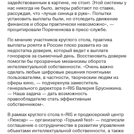
задействованным в картине, не стоит. Этой системы у
нас никогда не было, актеры работают по ставке,
рассуждая, что «лучше синица в руке». Попытки
установить выплаты были, но отследить движение
финансов и сборы практически невозможно», —
процитировали Пореченкова в пресс-службе.
По мнению участников круглого стола, практика
выплаты роялти в России плохо развита из-за
недостатка доверия, который ведет к выплате
гонораров за съемочный день. Восстановить доверие
помогли бы прозрачные механизмы оборота
интеллектуальной собственности. «Очень важно
сделать любые цифровые решения понятными
пользователям, в частности, творческим людям из
сферы кино, — подчеркнула заместитель
генерального директора n»RIS Валерия Брусникина.
— Наша задача — дать возможность
правообладателю стать эффективным
собственником».
В рамках круглого стола n»RIS и продюсерский центр
«Люксар» — организатор «Горький fest» — подписали
соглашение о сотрудничестве в развитии управления
объектами интеллектуальной собственности, а также