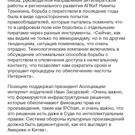
Мedia, руководителя направления антипиратской
работы и регионального развития АПКиТ Никиты
Трынкина, борьба с пиратством в последние годы
была в виде односторонних попыток
правообладателей, которые пытались поменять что-
то в цифровом поле или боролись с отдельными
пиратами через разные инструменты. «Сейчас, как
мы видим не только по меморандуму, но и по другим
тенденциям, ситуация поменялась, что очень
отрадно. Технологические компании включились в
обсуждение оптимальных способов борьбы с
пиратством и отключения доступа к нелегальному
контенту, что позволяет нам сократить сроки и
упрощает процедуры по обеспечению чистоты
Интернета».
Позицию поддержал президент Ассоциации
интернет-издателей Иван Засурский: «Очень важно,
что формируются инфраструктурные решения,
которые обеспечивают фиксацию прав на
произведения, такие как IPChain, и очень важно, что
это решение есть даже в Суде по интеллектуальным
правам. Система обороны культурных произведений
должна быть двухконтурной, как это выглядит в
Америке и Китае».