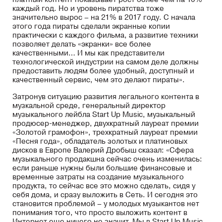
каждый год. Но и уровень пиратства тоже
значительно вырос – на 21% в 2017 году. С начала
этого года пираты сделали экранные копии
практически с каждого фильма, а развитие техники
позволяет делать «экранки» все более
качественными… И мы как представители
технологической индустрии на самом деле должны
предоставить людям более удобный, доступный и
качественный сервис, чем это делают пираты».
Затронув ситуацию развития легального контента в
музкальной среде, генеральный директор
музыкального лейбла Start Up Music, музыкальный
продюсер-менеджер, двухкратный лауреат премии
«Золотой грамофон», трехкратный лауреат премии
«Песня года», обладатель золотых и платиновых
дисков в Европе Валерий Дробыш сказал: «Сфера
музыкального продакшна сейчас очень изменилась:
если раньше нужны были большие финансовые и
временные затраты на создание музыкального
продукта, то сейчас все это можно сделать, сидя у
себя дома, и сразу выложить в Сеть. И сегодня это
становится проблемой – у молодых музыкантов нет
понимания того, что просто выложить контент в
Интернет еще ничего не значит. Мы в Start Up Music