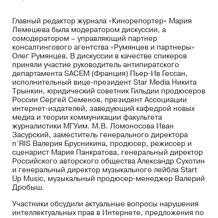
Главный редактор журнала «Кинорепортер» Мария
Лемешева была модератором дискуссии, а
сомодератором – управляющий партнер
консалтингового агентства «Румянцев и партнеры»
Олег Румянцев. В дискуссии в качестве спикеров
приняли участие руководитель антипиратского
департамента SACEM (Франция) Пьер-Ив Гессан,
исполнительный вице-президент Star Мedia Никита
Трынкин, юридический советник Гильдии продюсеров
России Сергей Семенов, президент Ассоциации
интернет-издателей, заведующий кафедрой новых
медиа и теории коммуникации факультета
журналистики МГУим. М.В. Ломоносова Иван
Засурский, заместитель генерального директора
n’RIS Валерия Брусникина, продюсер, режиссер и
сценарист Мария Панкратова, генеральный директор
Российского авторского общества Александр Сухотин
и генеральный директор музыкального лейбла Start
Up Music, музыкальный продюсер-менеджер Валерий
Дробыш.
Участники обсудили актуальные вопросы нарушения
интеллектуальных прав в Интернете, предложения по