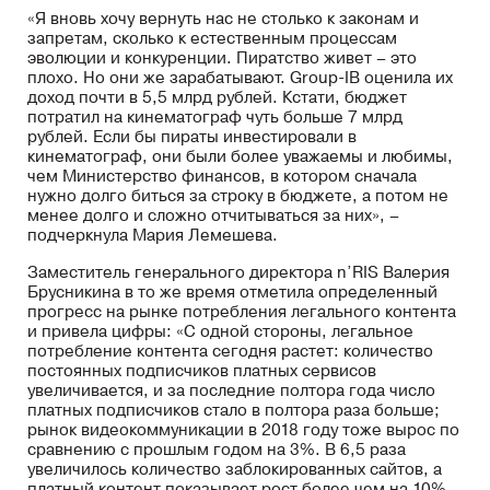
«Я вновь хочу вернуть нас не столько к законам и
запретам, сколько к естественным процессам
эволюции и конкуренции. Пиратство живет – это
плохо. Но они же зарабатывают. Group-IB оценила их
доход почти в 5,5 млрд рублей. Кстати, бюджет
потратил на кинематограф чуть больше 7 млрд
рублей. Если бы пираты инвестировали в
кинематограф, они были более уважаемы и любимы,
чем Министерство финансов, в котором сначала
нужно долго биться за строку в бюджете, а потом не
менее долго и сложно отчитываться за них», –
подчеркнула Мария Лемешева.
Заместитель генерального директора n’RIS Валерия
Брусникина в то же время отметила определенный
прогресс на рынке потребления легального контента
и привела цифры: «С одной стороны, легальное
потребление контента сегодня растет: количество
постоянных подписчиков платных сервисов
увеличивается, и за последние полтора года число
платных подписчиков стало в полтора раза больше;
рынок видеокоммуникации в 2018 году тоже вырос по
сравнению с прошлым годом на 3%. В 6,5 раза
увеличилось количество заблокированных сайтов, а
платный контент показывает рост более чем на 10%